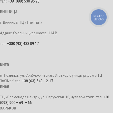
тел :
+38 (099) 530 95 96
ВИННИЦА
КНОПКА
ЗВ'ЯЗКУ
г. Винница, ТЦ «The mall»
Адрес:
Хмельницкое шоссе, 114 В
тел:
+380 (93) 433 09 17
КИЕВ
м. Позняки, ул. Срибнокильская, 3 г, вход с улицы рядом с ТЦ
“InSilver” тел.
+38 (63)-549-12-17
КИЕВ
ТЦ «Променада центр», ул. Овручская, 18, нулевой этаж, тел.
+38
(093) 900 – 69 – 66
ХАРЬКОВ