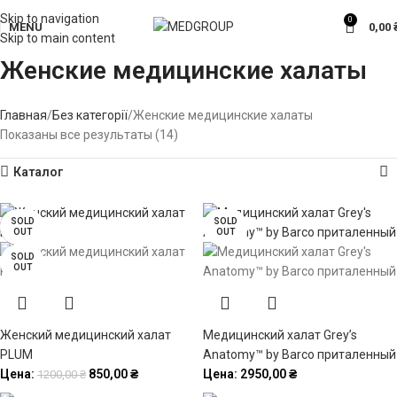
Skip to navigation
0
MENU
0,00
Skip to main content
Женские медицинские халаты
Главная
Без категорії
Женские медицинские халаты
Показаны все результаты (14)
Каталог
SOLD
SOLD
SOLD
SOLD
SOLD
-29%
-15%
-43%
OUT
OUT
OUT
OUT
OUT
SOLD
OUT
Женский медицинский халат
Медицинский халат Grey’s
PLUM
Anatomy™ by Barco приталенный
Цена:
850,00
₴
Цена:
2950,00
₴
1200,00
₴