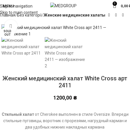
0
MENU
0,00
Skip to navigation
Skip to main content
Главная
Без категорії
Женские медицинские халаты
Click to enlarge
SOLD
OUT
Женский медицинский халат White Cross арт
2411
1200,00
₴
Стильный халат
от Cherokee выполнен в стиле Oversize. Впереди
стильные пуговицы, воротник с прорезями, нагрудный карман и
два удобных нижних накладных кармана