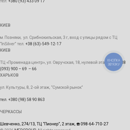
тел:
+380 (93) 433 09 17
КИЕВ
м. Позняки, ул. Срибнокильская, 3 г, вход с улицы рядом с ТЦ
“InSilver” тел.
+38 (63)-549-12-17
КИЕВ
КНОПКА
ТЦ «Променада центр», ул. Овручская, 18, нулевой этаж, тел.
+38
ЗВ'ЯЗКУ
(093) 900 – 69 – 66
ХАРЬКОВ
ул. Культуры, 8, 2-ой этаж, “Сумской рынок”
тел. +380 (98) 58 90 863
ЧЕРКАССЫ
Шевченко, 274/13,
ТЦ “Пионер”, 2 этаж,
☎️ 098-64-710-27