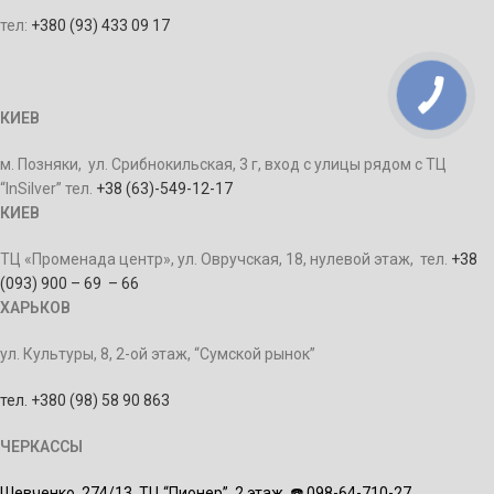
тел:
+380 (93) 433 09 17
КИЕВ
м. Позняки, ул. Срибнокильская, 3 г, вход с улицы рядом с ТЦ
“InSilver” тел.
+38 (63)-549-12-17
КИЕВ
ТЦ «Променада центр», ул. Овручская, 18, нулевой этаж, тел.
+38
(093) 900 – 69 – 66
ХАРЬКОВ
ул. Культуры, 8, 2-ой этаж, “Сумской рынок”
тел. +380 (98) 58 90 863
ЧЕРКАССЫ
Шевченко, 274/13,
ТЦ “Пионер”, 2 этаж,
☎️ 098-64-710-27