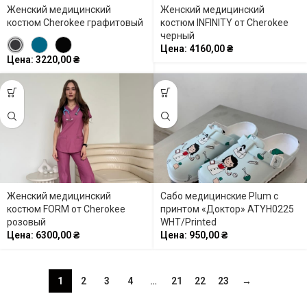
Женский медицинский
Женский медицинский
костюм Cherokee графитовый
костюм INFINITY от Cherokee
черный
Цена:
4160,00
₴
Цена:
3220,00
₴
Женский медицинский
Сабо медицинские Plum с
костюм FORM от Cherokee
принтом «Доктор» ATYH0225
розовый
WHT/Printed
Цена:
6300,00
₴
Цена:
950,00
₴
1
2
3
4
…
21
22
23
→