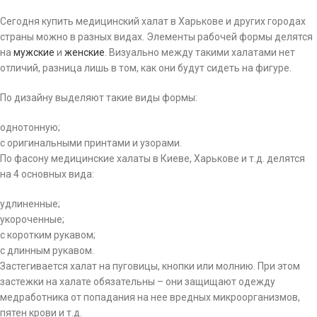
Сегодня купить медицинский халат в Харькове и других городах
страны можно в разных видах. Элементы рабочей формы делятся
на
мужские
и
женские
. Визуально между такими халатами нет
отличий, разница лишь в том, как они будут сидеть на фигуре.
По дизайну выделяют такие виды формы:
однотонную;
с оригинальными принтами и узорами.
По фасону медицинские халаты в Киеве, Харькове и т.д. делятся
на 4 основных вида:
удлиненные;
укороченные;
с коротким рукавом;
с длинным рукавом.
Застегивается халат на пуговицы, кнопки или молнию. При этом
застежки на халате обязательны – они защищают одежду
медработника от попадания на нее вредных микроорганизмов,
пятен крови и т.д.