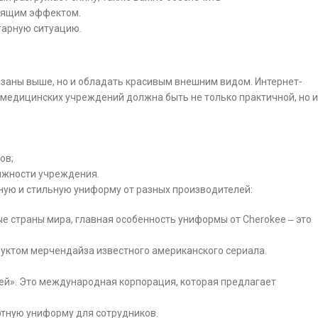
зящим эффектом.
тарную ситуацию.
заны выше, но и обладать красивым внешним видом. Интернет-
 медицинских учреждений должна быть не только практичной, но и
ов;
ижности учреждения.
ую и стильную униформу от разных производителей:
е страны мира, главная особенность униформы от Cherokee ‒ это
дуктом мерчендайза известного американского сериала.
Грей». Это международная корпорация, которая предлагает
ртную униформу для сотрудников.