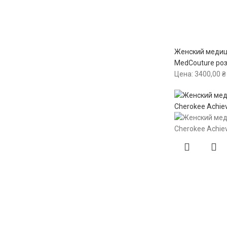
Женский медиц
MedCouture ро
Цена:
3400,00
₴