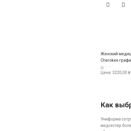
Женский медиц
Cherokee граф
Цена:
3220,00
₴
Как выб
Униформа сотру
медсестер боле