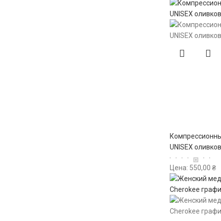
Компрессионны
UNISEX оливко
Цена:
550,00
₴