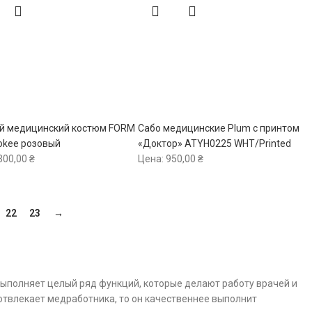
й медицинский костюм FORM
Сабо медицинские Plum с принтом
okee розовый
«Доктор» ATYH0225 WHT/Printed
300,00
₴
Цена:
950,00
₴
22
23
→
ыполняет целый ряд функций, которые делают работу врачей и
отвлекает медработника, то он качественнее выполнит