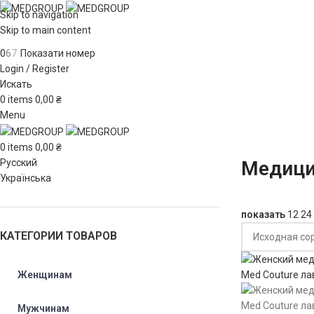
Skip to navigation
Skip to main content
0
6
7
Показати номер
Login / Register
Искать
0
items
0,00
₴
Menu
0
items
0,00
₴
Русский
Медици
Українська
показать
12
24
КАТЕГОРИИ ТОВАРОВ
Женщинам
Мужчинам