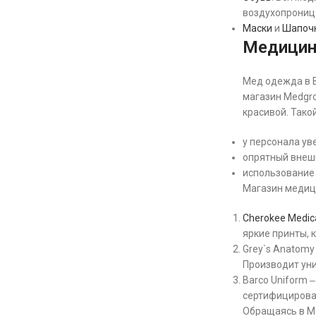
воздухопрониц
Маски
и
Шапоч
Медицин
Мед одежда в В
магазин Medgro
красивой. Тако
у персонала ув
опрятный внешн
использование 
Магазин медици
Cherokee Medic
яркие принты, 
Grey`s Anatomy
Производит уни
Barco Uniform 
сертифицирова
Обращаясь в Me