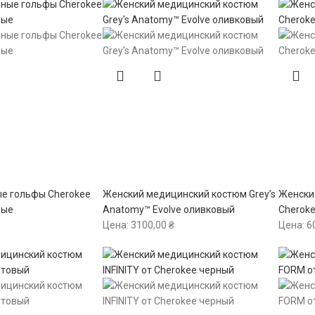
е гольфы Cherokee
Женский медицинский костюм Grey’s
Женски
вые
Anatomy™ Evolve оливковый
Cherok
Цена:
3100,00
₴
Цена:
6