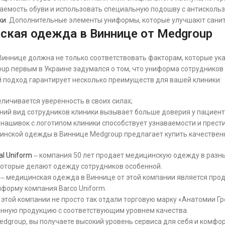
аемость обуви и использовать специальную подошву с антисколь
ки
. Дополнительные элементы униформы, которые улучшают сани
ская одежда в Виннице от Medgroup
иннице должна не только соответствовать факторам, которые ука
up первым в Украине задумался о том, что униформа сотрудников
й подход гарантирует несколько преимуществ для вашей клиники:
еличивается уверенность в своих силах;
ий вид сотрудников клиники вызывает больше доверия у пациент
нашивок с логотипом клиники способствует узнаваемости и прест
нской одежды в Виннице Medgroup предлагает купить качественн
al Uniform
‒ компания 50 лет продает медицинскую одежду в разны
которые делают одежду сотрудников особенной.
 ‒ медицинская одежда в Виннице от этой компании является про
форму компания Barco Uniform.
‒ этой компании не просто так отдали торговую марку «Анатомии 
нную продукцию с соответствующим уровнем качества.
dgroup, вы получаете высокий уровень сервиса для себя и комфо