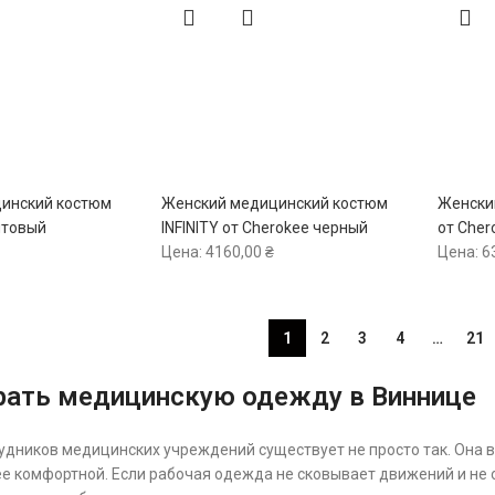
инский костюм
Женский медицинский костюм
Женски
итовый
INFINITY от Cherokee черный
от Cher
Цена:
4160,00
₴
Цена:
6
1
2
3
4
…
21
рать медицинскую одежду в Виннице
дников медицинских учреждений существует не просто так. Она в
е комфортной. Если рабочая одежда не сковывает движений и не 