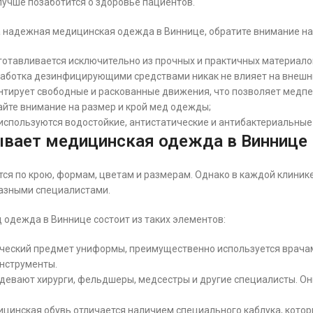
лучше позаботится о здоровье пациентов.
 надежная медицинская одежда в Виннице, обратите внимание на
отавливается исключительно из прочных и практичных материало
работка дезинфицирующими средствами никак не влияет на внеш
тирует свободные и раскованные движения, что позволяет медпе
йте внимание на размер и крой мед одежды;
спользуются водостойкие, антистатические и антибактериальные 
ывает медицинская одежда в Виннице
ся по крою, формам, цветам и размерам. Однако в каждой клини
азными специалистами.
 одежда в Виннице состоит из таких элементов:
ический предмет униформы, преимущественно используется врачам
нструменты.
надевают хирурги, фельдшеры, медсестры и другие специалисты. Он
дицинская обувь отличается наличием специального каблука, кото