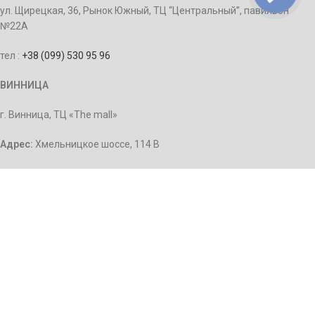
ул. Щирецкая, 36, Рынок Южный, ТЦ “Центральный”, павильон
№22А
тел :
+38 (099) 530 95 96
ВИННИЦА
г. Винница, ТЦ «The mall»
Адрес:
Хмельницкое шоссе, 114 В
тел:
+380 (93) 433 09 17
КИЕВ
м. Позняки, ул. Срибнокильская, 3 г, вход с улицы рядом с ТЦ
“InSilver” тел.
+38 (63)-549-12-17
КИЕВ