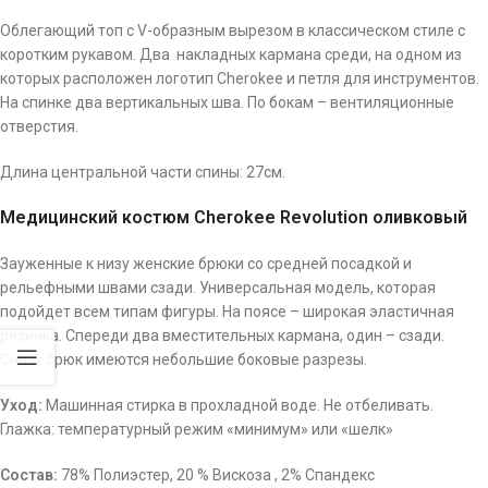
Облегающий топ с V-образным вырезом в классическом стиле с
коротким рукавом. Два накладных кармана среди, на одном из
которых расположен логотип Cherokee и петля для инструментов.
На спинке два вертикальных шва. По бокам –
вентиляционные
отверстия.
Длина центральной части спины: 27см.
Медицинский костюм Cherokee Revolution оливковый
Зауженные к низу женские брюки со средней посадкой и
рельефными швами сзади. Универсальная модель, которая
подойдет всем типам фигуры. На поясе – широкая эластичная
резинка. Спереди два вместительных кармана, один – сзади.
Снизу брюк имеются небольшие боковые разрезы.
Уход:
Машинная стирка в прохладной воде. Не отбеливать.
Глажка:
температурный
режим
«минимум» или «шелк»
Состав:
78% Полиэстер, 20 % Вискоза , 2% Спандекс