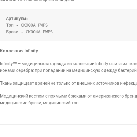
Артикулы:
Топ - CK900A PWPS

Брюки - CK004A PWPS
Коллекция Infinity
Infinity** – медицинская одежда из коллекции Infinity сшита из т
ионами серебра: при попадании на медицинскую одежду бактерий
Ткань защищает врачей не только от внешних источников инфекци
Медицинский костюм с прямыми брюками от американского бренда 
медицинские брюки, медицинский топ