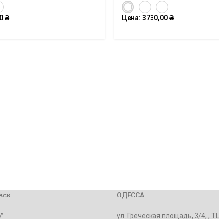
00
₴
Цена:
3730,00
₴
вск
ОДЕССА
”
ул. Греческая площадь, 3/4, , Т