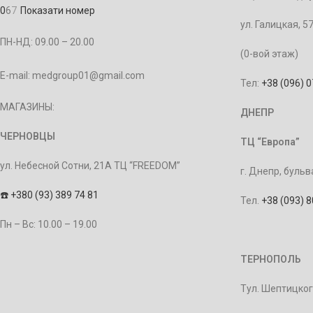
0
6
7
Показати номер
ул. Галицкая, 5
ПН-НД: 09.00 – 20.00
(0-вой этаж)
E-mail: medgroup01@gmail.com
Тел:
+38 (096) 
МАГАЗИНЫ:
ДНЕПР
ЧЕРНОВЦЫ
ТЦ “Европа”
ул. Небесной Сотни, 21А ТЦ “FREEDOM”
г. Днепр, бульв
☎️
+380 (93) 389 74 81
Тел.
+38 (093) 
Пн – Bc: 10.00 – 19.00
ТЕРНОПОЛЬ
Тул. Шептицког