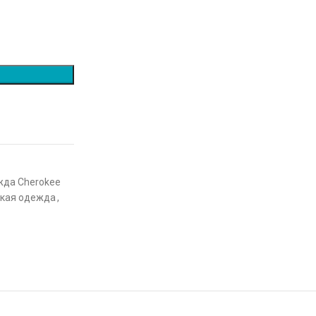
жда Cherokee
кая одежда
,