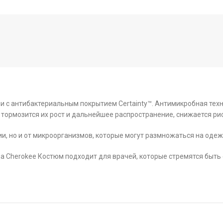
кани с антибактериальным покрытием Certainty™. Антимикробная тех
 тормозится их рост и дальнейшее распространение, снижается р
и, но и от микроорганизмов, которые могут размножаться на одеж
Cherokee Костюм подходит для врачей, которые стремятся быть ст