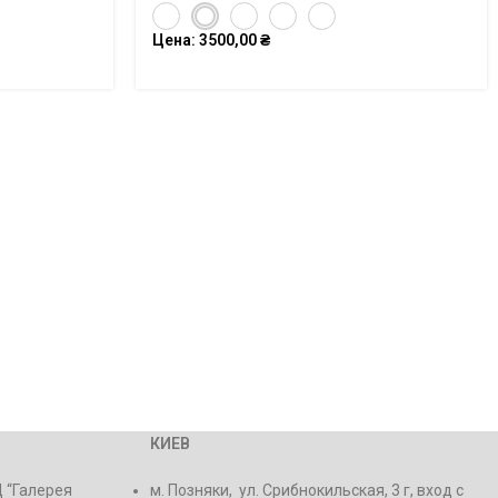
Цена:
3500,00
₴
КИЕВ
Ц “Галерея
м. Позняки, ул. Срибнокильская, 3 г, вход с