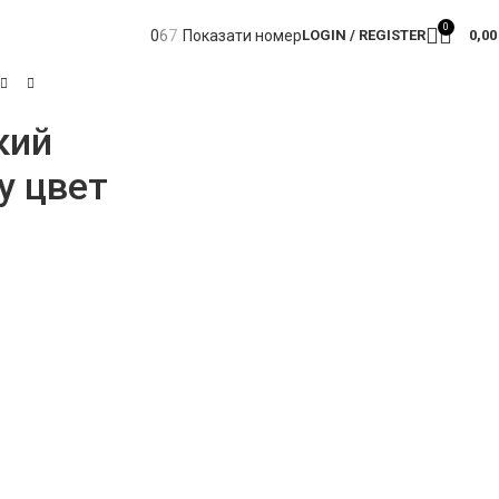
0
0
6
7
Показати номер
LOGIN / REGISTER
0,0
кий
y цвет