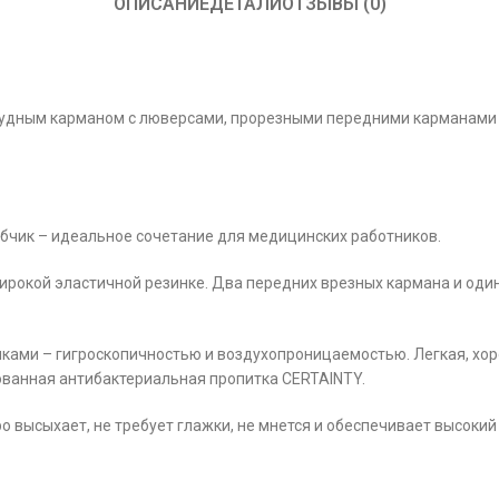
ОПИСАНИЕ
ДЕТАЛИ
ОТЗЫВЫ (0)
удным карманом с люверсами, прорезными передними карманами с
бчик – идеальное сочетание для медицинских работников.
широкой эластичной резинке. Два передних врезных кармана и оди
ками – гигроскопичностью и воздухопроницаемостью. Легкая, хо
тованная антибактериальная пропитка CERTAINTY.
ро высыхает, не требует глажки, не мнется и обеспечивает высоки