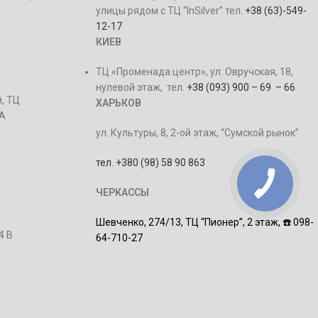
улицы рядом с ТЦ “InSilver” тел.
+38 (63)-549-
12-17
КИЕВ
ТЦ «Променада центр», ул. Овручская, 18,
нулевой этаж, тел.
+38 (093) 900 – 69 – 66
, ТЦ
ХАРЬКОВ
2А
ул. Культуры, 8, 2-ой этаж, “Сумской рынок”
тел. +380 (98) 58 90 863
ЧЕРКАССЫ
Шевченко, 274/13,
ТЦ “Пионер”, 2 этаж,
☎️ 098-
4 В
64-710-27