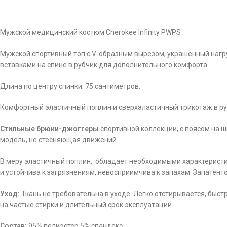
Мужской медицинский костюм Cherokee Infinity PWPS
Мужской спортивный топ с V-образным вырезом, украшенный нагр
вставками на спине в рубчик для дополнительного комфорта.
Длина по центру спинки: 75 сантиметров.
Комфортный эластичный поплин и сверхэластичный трикотаж в ру
Стильные брюки-джоггеры
спортивной коллекции, с поясом на 
модель, не стесняющая движений
В меру эластичный поплин, обладает необходимыми характеристи
и устойчива к загрязнениям, невосприимчива к запахам. Запатен
Уход:
Ткань не требовательна в уходе. Легко отстирывается, быст
на частые стирки и длительный срок эксплуатации.
Состав:
95% полиэстер 5% спандекс