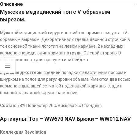
Описание
Мужские медицинский топ с V-образным
вырезом.
Мужской медицинский хирургический топ прямого силуэта с V-
образным вырезом. Декоративная отделка двойной строчкой в
тон основной ткани, логотип на левом кармане. 2 накладных
кармана спереди, один карман на груди. С левой стороны D-
образное кольцо для пропуска или бейджа
Мужские джоггеры
средней посадки с эластичным поясом и
шнурком на поясе для регулировки объема. Имеются два косых
кармана с дышащей сетчатой подкладкой, карманы сзади и
боковой накладной карман на молнии.
Состав:
78% Полиэстер 20% Вискоза 2% Спандекс
Артикулы:
Топ – WW670 NAV Брюки – WW012 NAV
Коллекция Revolution