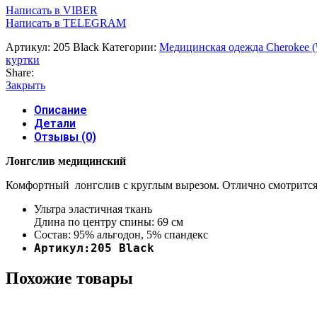
медицинский
Написать в VIBER
женский
Написать в TELEGRAM
White
Cross
Артикул:
205 Black
Категории:
Медицинская одежда Cherokee (
черный
куртки
Share:
Закрыть
Описание
Детали
Отзывы (0)
Лонгслив медицинский
Комфортный лонгслив с круглым вырезом. Отлично смотрится 
Ультра эластичная ткань
Длина по центру спины: 69 см
Состав: 95% альгодон, 5% спандекс
Артикул:205
Black
Похожие товары