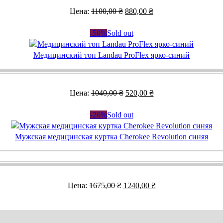
Первоначальная
Текущая
Цена:
1100,00
₴
880,00
₴
цена
цена:
составляла
880,00 ₴.
-50%
Sold out
1100,00 ₴.
Медицинский топ Landau ProFlex ярко-синий
Первоначальная
Текущая
Цена:
1040,00
₴
520,00
₴
цена
цена:
составляла
520,00 ₴.
-26%
Sold out
1040,00 ₴.
Мужская медицинская куртка Cherokee Revolution синяя
Первоначальная
Текущая
Цена:
1675,00
₴
1240,00
₴
цена
цена:
составляла
1240,00 ₴.
1675,00 ₴.