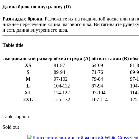
Длина брюк по внутр. шву (D)
Разгладьте брюки.
Разложите их на гладильной доске или на п
нижнее пересечение клина шагового шва. Вытягивайте рулетку 
и есть длина внутреннего шва.
Table title
американский размер
обхват груди (A)
обхват талии (B)
обх
XS
81-87
64-69
81-
S
89-94
71-76
89-
M
97-102
79-84
97-
L
104-112
87-94
104
XL
114-122
97-104
114
2XL
125-132
107-114
125
Table caption
Sold out