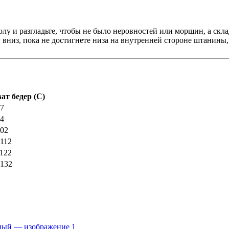
олу и разгладьте, чтобы не было неровностей или морщин, а ск
вниз, пока не достигнете низа на внутренней стороне штанины, 
ват бедер (C)
87
94
102
-112
-122
-132