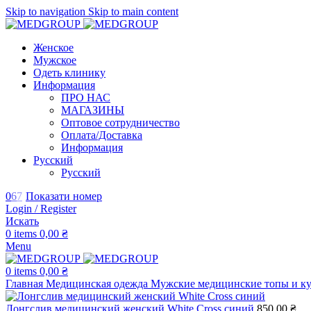
Skip to navigation
Skip to main content
Женское
Мужское
Одеть клинику
Информация
ПРО НАС
МАГАЗИНЫ
Оптовое сотрудничество
Оплата/Доставка
Информация
Русский
Русский
0
6
7
Показати номер
Login / Register
Искать
0
items
0,00
₴
Menu
0
items
0,00
₴
Главная
Медицинская одежда
Мужские медицинские топы и к
Лонгслив медицинский женский White Cross синий
850,00
₴