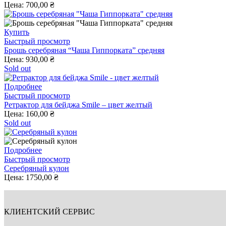
товара.
несколько
Цена:
700,00
₴
вариаций.
Опции
Этот
можно
Купить
товар
выбрать
Быстрый просмотр
имеет
на
Брошь серебряная “Чаша Гиппорката” средняя
несколько
странице
Цена:
930,00
₴
вариаций.
товара.
Sold out
Опции
можно
Подробнее
выбрать
Быстрый просмотр
на
Ретрактор для бейджа Smile – цвет желтый
странице
Цена:
160,00
₴
товара.
Sold out
Подробнее
Быстрый просмотр
Серебряный кулон
Цена:
1750,00
₴
КЛИЕНТСКИЙ СЕРВИС