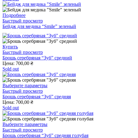
Подробнее
Быстрый просмотр
Бейдж для медика “Smile” зеленый
Этот
Купить
товар
Быстрый просмотр
имеет
Брошь серебряная “Зуб” средний
несколько
Цена:
700,00
₴
вариаций.
Sold out
Опции
можно
выбрать
Этот
Выберите параметры
на
товар
Быстрый просмотр
странице
имеет
Брошь серебряная “Зуб” средняя
товара.
несколько
Цена:
700,00
₴
вариаций.
Sold out
Опции
можно
выбрать
Этот
Выберите параметры
на
товар
Быстрый просмотр
странице
имеет
Брошь серебряная “Зуб” средняя голубая