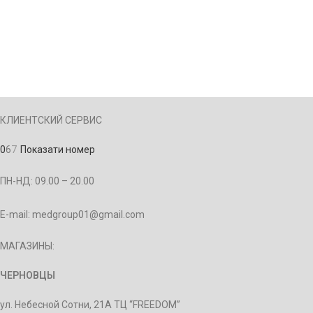
КЛИЕНТСКИЙ СЕРВИС
0
6
7
Показати номер
ПН-НД: 09.00 – 20.00
E-mail: medgroup01@gmail.com
МАГАЗИНЫ:
ЧЕРНОВЦЫ
ул. Небесной Сотни, 21А ТЦ “FREEDOM”