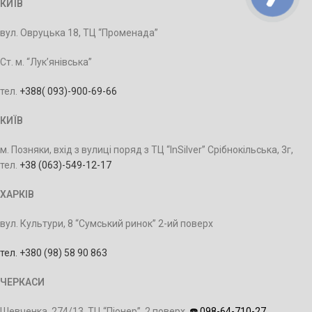
КИЇВ
вул. Овруцька 18, ТЦ “Променада”
Ст. м. “Лук’янівська”
тел.
+388‭( 093)-900-69-66
КИЇВ
м. Позняки, вхід з вулиці поряд з ТЦ “InSilver” Срібнокільська, 3г,
тел.
+38 ‭(063)-549-12-17
ХАРКІВ
вул. Культури, 8 “Сумський ринок” 2-ий поверх
тел. +380 (98) 58 90 863
ЧЕРКАСИ
Шевченка, 274/13, ТЦ “Піонер”, 2 поверх
,
☎️ 098-64-710-27