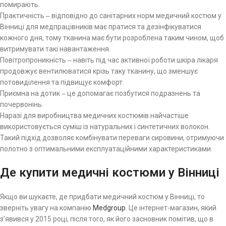
помирають.
Практичність ‒ відповідно до санітарних норм медичний костюм у
Вінниці для медпрацівників має пратися та дезінфікуватися
кожного дня, тому тканина має бути розроблена таким чином, щоб
витримувати такі навантаження.
Повітропроникність ‒ навіть під час активної роботи шкіра лікаря
продовжує вентилюватися крізь таку тканину, що зменшує
потовиділення та підвищує комфорт.
Приємна на дотик ‒ це допомагає позбутися подразнень та
почервонінь.
Наразі для виробництва медичних костюмів найчастіше
використовується суміш із натуральних і синтетичних волокон.
Такий підхід дозволяє комбінувати переваги сировини, отримуючи
полотно з оптимальними експлуатаційними характеристиками.
Де купити медичні костюми у Вінниці
Якщо ви шукаєте, де придбати медичний костюм у Вінниці, то
зверніть увагу на компанію
Medgroup
. Це інтернет-магазин, який
з’явився у 2015 році, після того, як його засновник помітив, що в