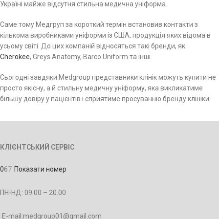
Україні майже відсутня стильна медична уніформа.
Саме тому Медгруп за короткий термін встановив контакти з
кількома виробниками уніформи із США, продукція яких відома в
усьому світі. До цих компаній відносяться такі бренди, як:
Cherokee
, Greys Anatomy, Barco Uniform та інші.
Сьогодні завдяки Medgroup представники клінік можуть купити не
просто якісну, а й стильну медичну уніформу, яка викликатиме
більшу довіру у пацієнтів і сприятиме просуванню бренду клініки.
КЛІЄНТСЬКИЙ СЕРВІС
0
6
7
Показати номер
ПН-НД: 09.00 – 20.00
E-mail:medgroup01@gmail.com