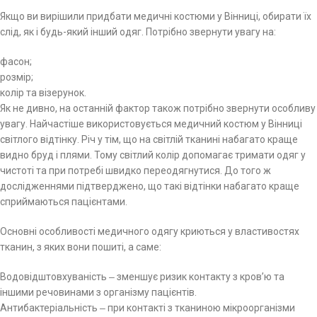
Якщо ви вирішили придбати медичні костюми у Вінниці, обирати їх
слід, як і будь-який інший одяг. Потрібно звернути увагу на:
фасон;
розмір;
колір та візерунок.
Як не дивно, на останній фактор також потрібно звернути особливу
увагу. Найчастіше використовується медичний костюм у Вінниці
світлого відтінку. Річ у тім, що на світлій тканині набагато краще
видно бруд і плями. Тому світлий колір допомагає тримати одяг у
чистоті та при потребі швидко переодягнутися. До того ж
дослідженнями підтверджено, що такі відтінки набагато краще
сприймаються пацієнтами.
Основні особливості медичного одягу криються у властивостях
тканин, з яких вони пошиті, а саме:
Водовідштовхуваність ‒ зменшує ризик контакту з кров’ю та
іншими речовинами з організму пацієнтів.
Антибактеріальність ‒ при контакті з тканиною мікроорганізми