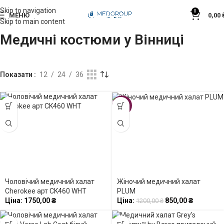
Skip to navigation
0
МЕНЮ
0,00
Skip to main content
Медичні костюми у Вінниці
Показати
12
24
36
-29%
Чоловічий медичний халат
Жіночий медичний халат
Cherokee арт CK460 WHT
PLUM
Ціна:
1750,00
₴
Ціна:
850,00
₴
1200,00
₴