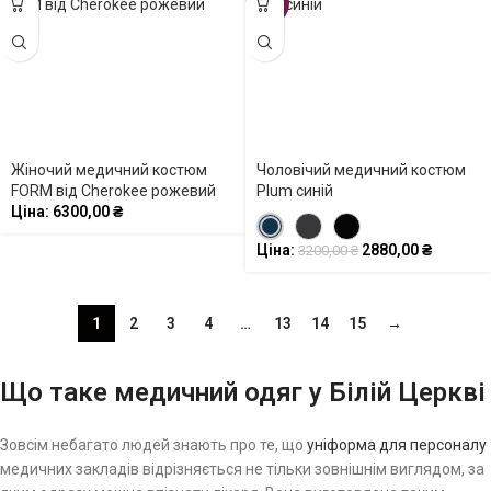
-10%
Жіночий медичний костюм
Чоловічий медичний костюм
FORM від Cherokee рожевий
Plum синій
Ціна:
6300,00
₴
Ціна:
2880,00
₴
3200,00
₴
1
2
3
4
…
13
14
15
→
Що таке медичний одяг у Білій Церкві
Зовсім небагато людей знають про те, що
уніформа для персоналу
медичних закладів відрізняється не тільки зовнішнім виглядом, за