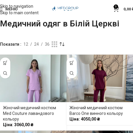
Skip to navigation
0
МЕНЮ
0,00
Skip to main content
Медичний одяг в Білій Церкві
Показати
12
24
36
Жіночий медичний костюм
Жіночий медичний костюм
Med Couture лавандового
Barco One винного кольору
кольору
Ціна:
4050,00
₴
Ціна:
3060,00
₴