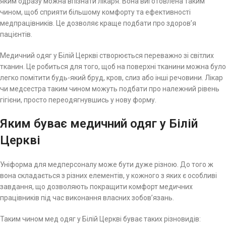
яким одразу можна впізнати лікаря. Вона виготовлена таким
чином, щоб сприяти більшому комфорту та ефективності
медпрацівників. Це дозволяє краще подбати про здоров’я
пацієнтів.
Медичний одяг у Білій Церкві створюється переважно зі світлих
тканин. Це робиться для того, щоб на поверхні тканини можна було
легко помітити будь-який бруд, кров, слиз або інші речовини. Лікар
чи медсестра таким чином можуть подбати про належний рівень
гігієни, просто переодягнувшись у нову форму.
Яким буває медичний одяг у Білій
Церкві
Уніформа для медперсоналу може бути дуже різною. До того ж
вона складається з різних елементів, у кожного з яких є особливі
завдання, що дозволяють покращити комфорт медичних
працівників під час виконання власних зобов’язань.
Таким чином мед одяг у Білій Церкві буває таких різновидів: