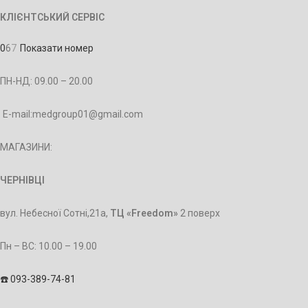
КЛІЄНТСЬКИЙ СЕРВІС
0
6
7
Показати номер
ПН-НД: 09.00 – 20.00
E-mail:medgroup01@gmail.com
МАГАЗИНИ:
ЧЕРНІВЦІ
вул. Небесної Сотні,21а,
ТЦ «Freedom»
2 поверх
Пн – BC: 10.00 – 19.00
☎️ 093-389-74-81