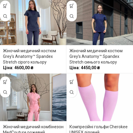
Жіночий медичний костюм
Жіночий медичний костюм
Grey’s Anatomy™ Spandex
Grey’s Anatomy™ Spandex
Stretch сірого кольору
Stretch синього кольору
Ціна:
4600,00
₴
Ціна:
4450,00
₴
Жіночий медичний комбінезон
Компресійні гольфи Cherokee
MedCouture рожевий
UNISEX ліловий