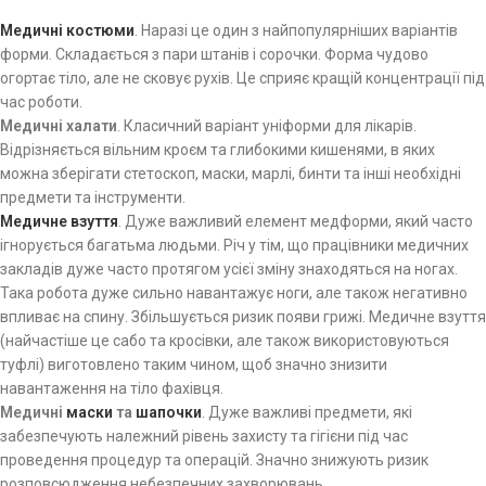
Медичні костюми
. Наразі це один з найпопулярніших варіантів
форми. Складається з пари штанів і сорочки. Форма чудово
огортає тіло, але не сковує рухів. Це сприяє кращій концентрації під
час роботи.
Медичні халати
. Класичний варіант уніформи для лікарів.
Відрізняється вільним кроєм та глибокими кишенями, в яких
можна зберігати стетоскоп, маски, марлі, бинти та інші необхідні
предмети та інструменти.
Медичне взуття
. Дуже важливий елемент медформи, який часто
ігнорується багатьма людьми. Річ у тім, що працівники медичних
закладів дуже часто протягом усієї зміну знаходяться на ногах.
Така робота дуже сильно навантажує ноги, але також негативно
впливає на спину. Збільшується ризик появи грижі. Медичне взуття
(найчастіше це сабо та кросівки, але також використовуються
туфлі) виготовлено таким чином, щоб значно знизити
навантаження на тіло фахівця.
Медичні
маски
та
шапочки
. Дуже важливі предмети, які
забезпечують належний рівень захисту та гігієни під час
проведення процедур та операцій. Значно знижують ризик
розповсюдження небезпечних захворювань.