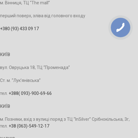
м. Вінниця, ТЦ “The mall”
перший поверх, зліва від головного входу
+380 (93) 433 09 17
КИЇВ
вул. Овруцька 18, ТЦ “Променада”
Ст. м. “Лук’янівська”
тел.
+388‭( 093)-900-69-66
КИЇВ
м. Позняки, вхід з вулиці поряд з ТЦ “InSilver” Срібнокільська, 3г,
тел.
+38 ‭(063)-549-12-17