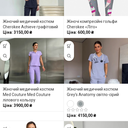
Жіночий медичний костюм
Жіночі компресійні гольфи
Cherokee Achieve графітовий
Cherokee «Літо»
Ціна:
3150,00
₴
Ціна:
600,00
₴
Жіночий медичний костюм
Жіночий медичний костюм
Med Couture Med Couture
Grey’s Anatomy світло-сірий
лілового кольору
Ціна:
3900,00
₴
Ціна:
4150,00
₴