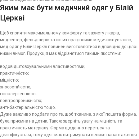
Яким має бути медичний одяг у Білій
Церкві
Щоб сприяти максимальному комфорту та захисту лікарів,
медсестер, фельдшерів та інших працівників медичних установ,
мед одяг у Білій Церкві повинен виготовлятися відповідно до цілої
низки вимог. Продукція має відрізнятися такими якостями:
водовідштовхувальними властивостями;
практичністю;
міцністю;
зносостійкістю;
гіпоалергенністю;
повітропроникністю;
антибактеріальністю тощо.
Дуже важливо подбати про те, щоб тканина, з якої пошита форма,
була приємна на дотик. Також зверніть увагу на міцність та
практичність матеріалу. Форма щоденно переться та
дезінфікується, тому одяг має витримувати велике навантаження