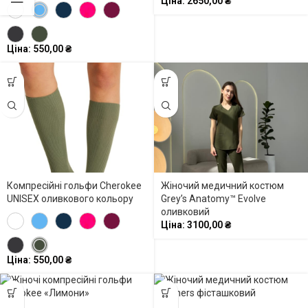
Ціна:
2650,00
₴
Ціна:
550,00
₴
Компресійні гольфи Cherokee
Жіночий медичний костюм
UNISEX оливкового кольору
Grey’s Anatomy™ Evolve
оливковий
Ціна:
3100,00
₴
Ціна:
550,00
₴