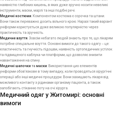
наявністю глибоких кишень, в яких дуже зручно носити невеликі
інструменти, маски, марлі та інші подібні речі.
Медичні костюми
. Компонентом костюма є сорочка та штани.
Вони також переважно досить вільного крою. Наразі такий варіант
уніформи користується дуже великою популярністю через
практичність та зручність.
Медичне взуття
. Зовсім небагато людей знають про те, що лікарям
потрібне спеціальне взуття. Основні вимоги до такого одягу ‒ це:
еластичність та гнучкість підошви, наявність ортопедичних устілок
та підвищеного каблука чи платформи, що дозволяє знизити
навантаження на спину.
Медичні шапочки
та
маски
. Використання цих елементів
уніформи обов’язкове в тому випадку, коли проводяться хірургічні
операції або інші медичні процедури. Вони захищають лікаря від
можливого контакту з рідинами організму пацієнта, а також
запобігають стіканню поту на очі хірурга.
Медичний одяг у Житомирі: основні
вимоги