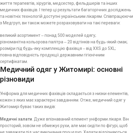
життя терапевтів, хірургів, медсестер, фельдшерів та інших
медичних фахівців. І тепер ці результати багаторічних досліджень
та новітніх технологій доступні українським лікарям. Співпрацюючи
з Медгруп, ви також можете розраховувати на такі переваги:
великий асортимент ‒ понад 500 моделей одягу;
різноманітна кольорова палітра ‒ 20 відтінків на будь-який смак;
розміри під будь-яку комплекцію фахівця ‒ від XXS до 5XL;
повна відповідність продукції державним гігієнічним
сертифікатам.
Медичний одяг у Житомирі: основні
різновиди
Уніформа для медичних фахівців складається з низки елементів,
кожен з яких має характерні завданням. Отже, медичний одяг у
Житомирі буває таких видів:
Медичні халати
. Дуже впізнаваний елемент уніформи лікаря. Він
просторий, зовсім не обмежує рухи, але має сидіти по фігурі, щоб
не заважати під час виконання процедур. Халати відрізняються