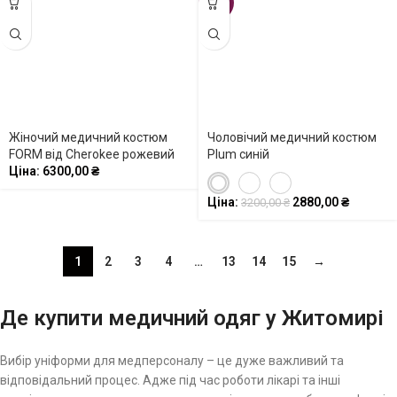
-10%
Жіночий медичний костюм
Чоловічий медичний костюм
FORM від Cherokee рожевий
Plum синій
Ціна:
6300,00
₴
Ціна:
2880,00
₴
3200,00
₴
1
2
3
4
…
13
14
15
→
Де купити медичний одяг у Житомирі
Вибір уніформи для медперсоналу – це дуже важливий та
відповідальний процес. Адже під час роботи лікарі та інші