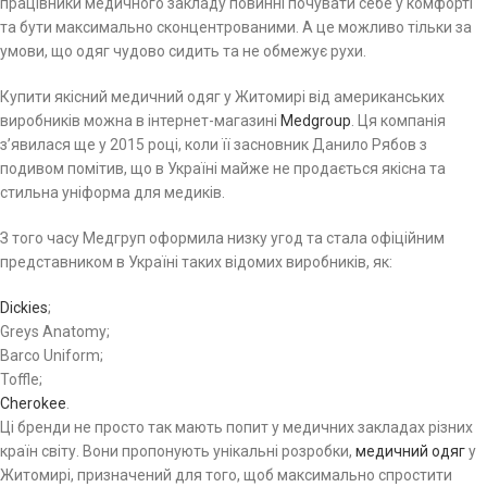
працівники медичного закладу повинні почувати себе у комфорті
та бути максимально сконцентрованими. А це можливо тільки за
умови, що одяг чудово сидить та не обмежує рухи.
Купити якісний медичний одяг у Житомирі від американських
виробників можна в інтернет-магазині
Medgroup
. Ця компанія
з’явилася ще у 2015 році, коли її засновник Данило Рябов з
подивом помітив, що в Україні майже не продається якісна та
стильна уніформа для медиків.
З того часу Медгруп оформила низку угод та стала офіційним
представником в Україні таких відомих виробників, як:
Dickies
;
Greys Anatomy;
Barco Uniform;
Toffle;
Cherokee
.
Ці бренди не просто так мають попит у медичних закладах різних
країн світу. Вони пропонують унікальні розробки,
медичний одяг
у
Житомирі, призначений для того, щоб максимально спростити