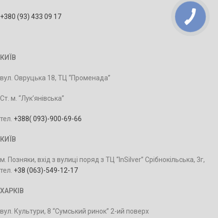
+380 (93) 433 09 17
КИЇВ
вул. Овруцька 18, ТЦ “Променада”
Ст. м. “Лук’янівська”
тел.
+388‭( 093)-900-69-66
КИЇВ
м. Позняки, вхід з вулиці поряд з ТЦ “InSilver” Срібнокільська, 3г,
тел.
+38 ‭(063)-549-12-17
ХАРКІВ
вул. Культури, 8 “Сумський ринок” 2-ий поверх