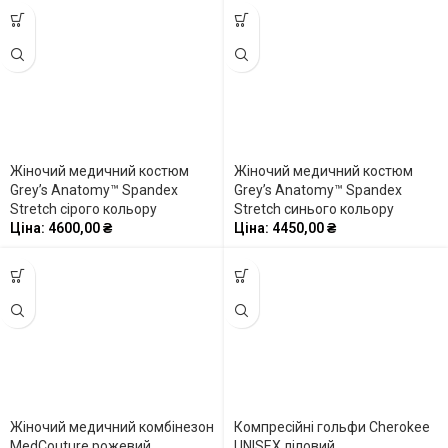
Жіночий медичний костюм
Жіночий медичний костюм
Grey’s Anatomy™ Spandex
Grey’s Anatomy™ Spandex
Stretch сірого кольору
Stretch синього кольору
Ціна:
4600,00
₴
Ціна:
4450,00
₴
Жіночий медичний комбінезон
Компресійні гольфи Cherokee
MedCouture рожевий
UNISEX ліловий