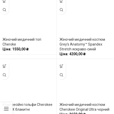
Жіночий медичний топ
Жіночий медичний костюм
Cheroke
Grey’s Anatomy™ Spandex
Ціна:
1550,00
₴
Stretch яскраво-синій
Ціна:
4200,00
₴
Компресійні гольфи Cherokee
Жіночий медичний костюм
UNISEX блакитні
Cherokee Original Ultra чорний