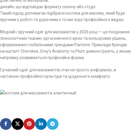
довговічність матеріалів;
дизайн, що відповідає формату салону або студії.
Такий підхід допомагає підібрати костюм для масажу, який буде
зручним у роботі та доречним з точки зору професійного іміджу.
Модний і зручний одяг для масажистів у 2026 році — це поєднання
технологічних тканин, ергономічного крою та кольорових рішень,
сформованих глобальними трендами Pantone. Приклади брендів
на кшталт Cherokee, Grey’s Anatomy та Plum демонструють, у якому
напрямку розвивається професійна форма.
Сучасний одяг для масажистів стає не просто уніформою, а
частиною професійної культури та щоденного комфорту