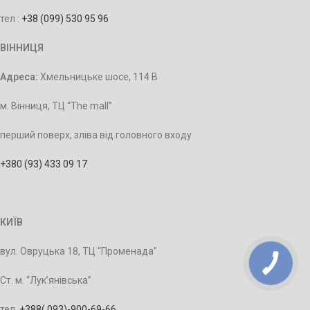
тел :
+38 (099) 530 95 96
ВІННИЦЯ
Адреса:
Хмельницьке шосе, 114 В
м. Вінниця, ТЦ “The mall”
перший поверх, зліва від головного входу
+380 (93) 433 09 17
КИЇВ
вул. Овруцька 18, ТЦ “Променада”
Ст. м. “Лук’янівська”
тел.
+388‭( 093)-900-69-66