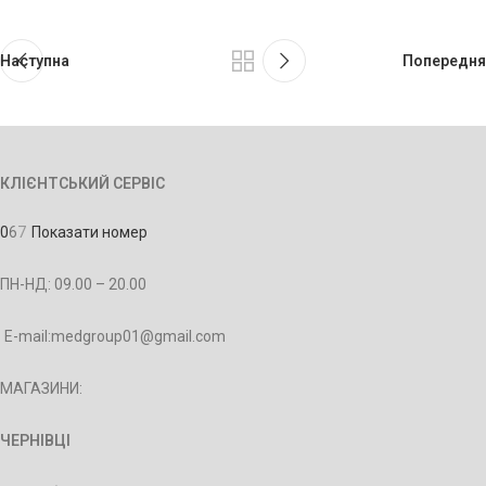
Наступна
Попередня
КЛІЄНТСЬКИЙ СЕРВІС
0
6
7
Показати номер
ПН-НД: 09.00 – 20.00
E-mail:medgroup01@gmail.com
МАГАЗИНИ:
ЧЕРНІВЦІ