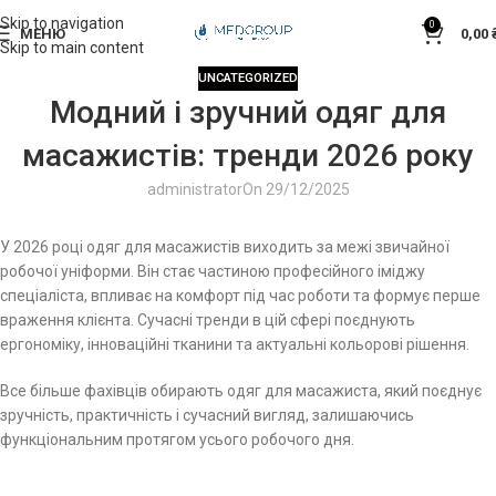
Skip to navigation
0
МЕНЮ
0,00
Skip to main content
UNCATEGORIZED
Модний і зручний одяг для
масажистів: тренди 2026 року
administrator
On 29/12/2025
У 2026 році одяг для масажистів виходить за межі звичайної
робочої уніформи. Він стає частиною професійного іміджу
спеціаліста, впливає на комфорт під час роботи та формує перше
враження клієнта. Сучасні тренди в цій сфері поєднують
ергономіку, інноваційні тканини та актуальні кольорові рішення.
Все більше фахівців обирають одяг для масажиста, який поєднує
зручність, практичність і сучасний вигляд, залишаючись
функціональним протягом усього робочого дня.