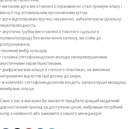
• металеві дуги виготовлені з нержавіючої сталі преміум-класу і
вигнуті під оптимальним ергономічним кутом;
• дуги відполіровані вручну і механічно, забезпечуючи ідеальну
звукопроводность;
• акустичні трубки виготовлені з товстого і щільного
полівінілхлориду без включення латексу, які стійкі до
розтріскування;
• великий вибір кольорів;
• головка стетофонендоскоп володіє неперевершеними
акустичними характеристиками;
• діафрагма має кільце з «теплого пластика», не викликає
неприємних відчуттів при дотику до шкіри;
• в комплект стетофонендоскопів входять запасні вушні вкладиші,
мембрани, кільця.
Саме у нас в магазині Ви зможете придбати кращий медичний
діагностичний прилад за доступною ціною, вибравши потрібний
колір з наявності або замовити у нашого менеджера!