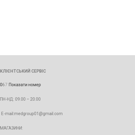
Alternative:
КЛІЄНТСЬКИЙ СЕРВІС
0
6
7
Показати номер
ПН-НД: 09.00 – 20.00
E-mail:medgroup01@gmail.com
МАГАЗИНИ: