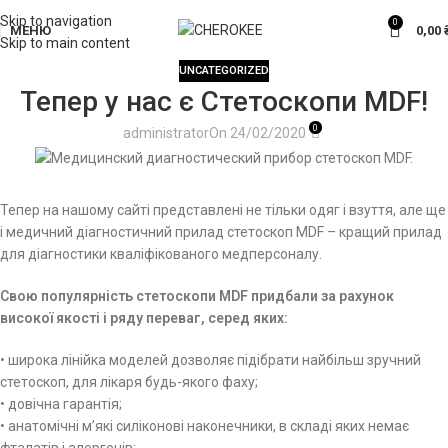
Skip to navigation
0
МЕНЮ
0,00
Skip to main content
UNCATEGORIZED
Тепер у нас є Стетоскопи MDF!
0
administrator
On 24/02/2020
Тепер на нашому сайті представлені не тільки одяг і взуття, але ще
і медичний діагностичний прилад стетоскоп MDF – кращий прилад
для діагностики кваліфікованого медперсоналу.
Свою популярність стетоскопи MDF придбали за рахунок
високої якості і ряду переваг, серед яких:
• широка лінійка моделей дозволяє підібрати найбільш зручний
стетоскоп, для лікаря будь-якого фаху;
• довічна гарантія;
• анатомічні м’які силіконові наконечники, в складі яких немає
фталатів і алергенів;