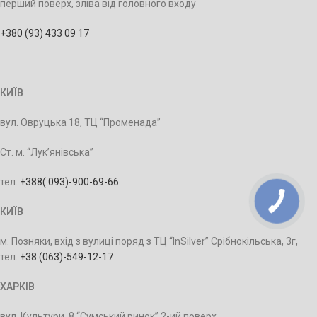
перший поверх, зліва від головного входу
+380 (93) 433 09 17
КИЇВ
вул. Овруцька 18, ТЦ “Променада”
Ст. м. “Лук’янівська”
тел.
+388‭( 093)-900-69-66
КИЇВ
м. Позняки, вхід з вулиці поряд з ТЦ “InSilver” Срібнокільська, 3г,
тел.
+38 ‭(063)-549-12-17
ХАРКІВ
вул. Культури, 8 “Сумський ринок” 2-ий поверх