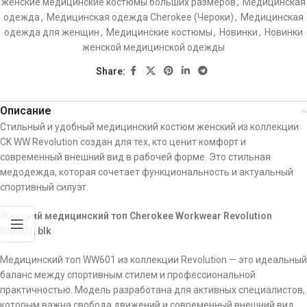
женские медицинские костюмы больших размеров
,
Медицинская
одежда
,
Медицинская одежда Cherokee (Чероки)
,
Медицинская
одежда для женщин
,
Медицинские костюмы
,
Новинки
,
Новинки
женской медицинской одежды
Share:
Описание
Стильный и удобный медицинский костюм женский из коллекции
CK WW Revolution создан для тех, кто ценит комфорт и
современный внешний вид в рабочей форме. Это стильная
медодежда, которая сочетает функциональность и актуальный
спортивный силуэт.
Женский медицинский топ Cherokee Workwear Revolution
WW601, blk
Медицинский топ WW601 из коллекции Revolution — это идеальный
баланс между спортивным стилем и профессиональной
практичностью. Модель разработана для активных специалистов,
которым важна свобода движений и современный внешний вид.