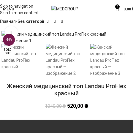
Skip to navigation
0
MENU
0,00
Skip to main content
Главная
Без категорії
Click to enlarge
-50%
SOLD
OUT
Женский медицинский топ Landau ProFlex
красный
520,00
₴
1040,00
₴