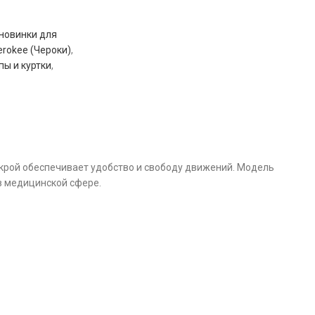
новинки для
rokee (Чероки)
,
ы и куртки
,
крой обеспечивает удобство и свободу движений. Модель
в медицинской сфере.