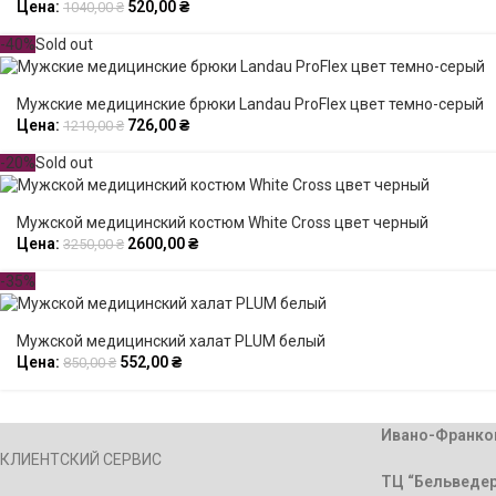
Цена:
520,00
₴
1040,00
₴
-40%
Sold out
Мужские медицинские брюки Landau ProFlex цвет темно-серый
Цена:
726,00
₴
1210,00
₴
-20%
Sold out
Мужской медицинский костюм White Cross цвет черный
Цена:
2600,00
₴
3250,00
₴
-35%
Мужской медицинский халат PLUM белый
Цена:
552,00
₴
850,00
₴
Ивано-Франко
КЛИЕНТСКИЙ СЕРВИС
ТЦ “Бельведер