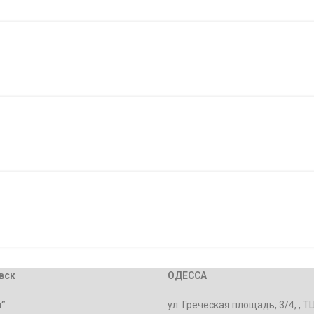
вск
ОДЕССА
”
ул. Греческая площадь, 3/4, , Т