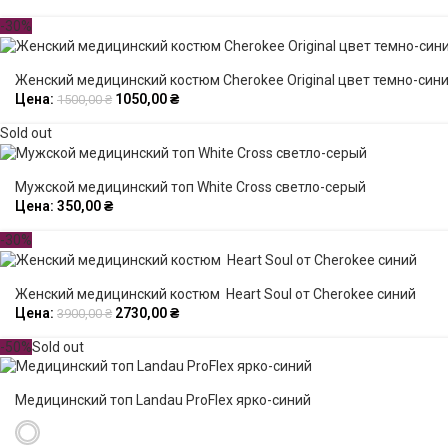
-30%
Женский медицинский костюм Cherokee Original цвет темно-син
Цена:
1050,00
₴
1500,00
₴
Sold out
Мужской медицинский топ White Cross светло-серый
Цена:
350,00
₴
-30%
Женский медицинский костюм Heart Soul от Cherokee синий
Цена:
2730,00
₴
3900,00
₴
-50%
Sold out
Медицинский топ Landau ProFlex ярко-синий