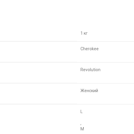
1 кг
Cherokee
Revolution
Женский
L
,
M