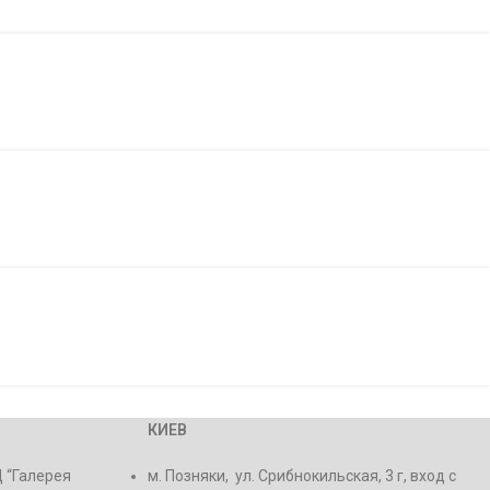
КИЕВ
Ц “Галерея
м. Позняки, ул. Срибнокильская, 3 г, вход с