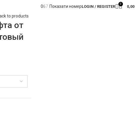
0
0
6
7
Показати номер
LOGIN / REGISTER
0,0
ack to products
фта от
итовый