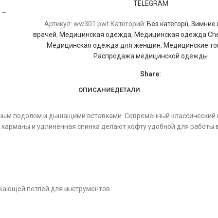
TELEGRAM
Артикул:
ww301 pwt
Категорий:
Без категорії
,
Зимние 
врачей
,
Медицинская одежда
,
Медицинская одежда Che
Медицинская одежда для женщин
,
Медицинские топ
Распродажа медицинской одежды
Share:
ОПИСАНИЕ
ДЕТАЛИ
чным подолом и дышащими вставками. Современный классический 
 карманы и удлинённая спинка делают кофту удобной для работы 
ажающей петлёй для инструментов