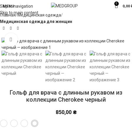
0
MENU
0,00
Skip to navigation
Skip to main content
Главная
Медицинская одежда
Медицинская одежда для женщин
Click to enlarge
Гольф для врача с длинным рукавом из
коллекции Cherokee черный
850,00
₴