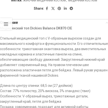
Метки:
жіночий медичний костюм
,
медичний костюм
Share:
Описание
Медицинский топ Dickies Balance DK870 CIE
Стильный медицинский топ с V-образным вырезом создан для
максимального комфорта и функциональности. Его отличительные
особенности: трикотажная окантовка выреза, два вместительных
накладных кармана и эластичные панели на спине,
обеспечивающие свободу движений. Закругленный нижний край
добавляет современный вид. На правом плечевом шве
расположена эластичная петля для бейджа. Левый рукав украшен
фирменной тканой нашивкой Dickies.
Длина по центру спинки: 68,5 см (27 дюймов)
Состав: 77% полиэстер, 20% вискоза, 3% спандекс (твил)
Особенности: V-образный вырез, трикотажные детали,
закругленный край, петля для бейджа
Посадка: современная, подходит для активной работы.