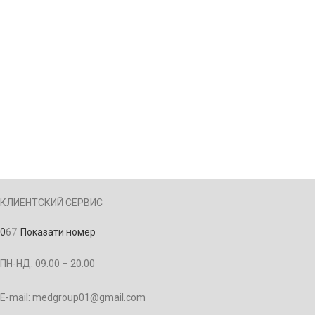
КЛИЕНТСКИЙ СЕРВИС
0
6
7
Показати номер
ПН-НД: 09.00 – 20.00
E-mail: medgroup01@gmail.com