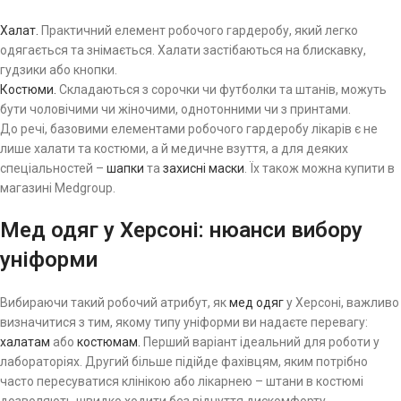
Халат.
Практичний елемент робочого гардеробу, який легко
одягається та знімається. Халати застібаються на блискавку,
гудзики або кнопки.
Костюми.
Складаються з сорочки чи футболки та штанів, можуть
бути чоловічими чи жіночими, однотонними чи з принтами.
До речі, базовими елементами робочого гардеробу лікарів є не
лише халати та костюми, а й медичне взуття, а для деяких
спеціальностей –
шапки
та
захисні маски
. Їх також можна купити в
магазині Medgroup.
Мед одяг у Херсоні: нюанси вибору
уніформи
Вибираючи такий робочий атрибут, як
мед одяг
у Херсоні, важливо
визначитися з тим, якому типу уніформи ви надаєте перевагу:
халатам
або
костюмам.
Перший варіант ідеальний для роботи у
лабораторіях. Другий більше підійде фахівцям, яким потрібно
часто пересуватися клінікою або лікарнею – штани в костюмі