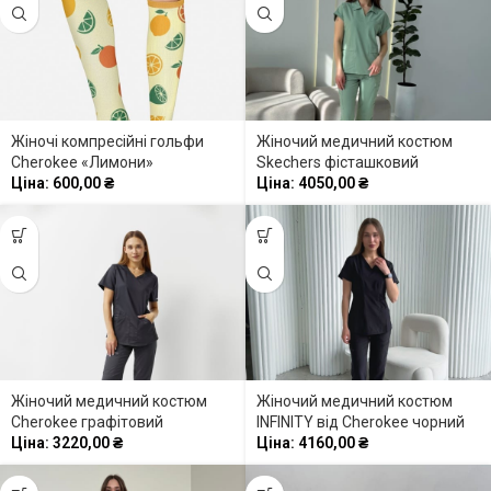
Жіночі компресійні гольфи
Жіночий медичний костюм
Cherokee «Лимони»
Skechers фісташковий
Ціна:
600,00
₴
Ціна:
4050,00
₴
Жіночий медичний костюм
Жіночий медичний костюм
Cherokee графітовий
INFINITY від Cherokee чорний
Ціна:
3220,00
₴
Ціна:
4160,00
₴