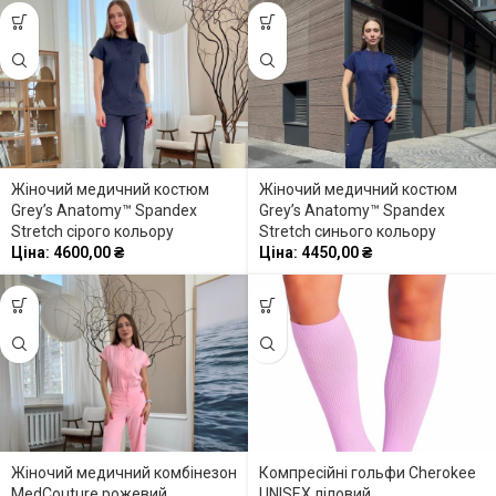
Жіночий медичний костюм
Жіночий медичний костюм
Grey’s Anatomy™ Spandex
Grey’s Anatomy™ Spandex
Stretch сірого кольору
Stretch синього кольору
Ціна:
4600,00
₴
Ціна:
4450,00
₴
Жіночий медичний комбінезон
Компресійні гольфи Cherokee
MedCouture рожевий
UNISEX ліловий