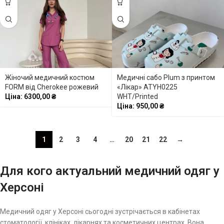
Жіночий медичний костюм
Медичні сабо Plum з принтом
FORM від Cherokee рожевий
«Лікар» ATYH0225
Ціна:
6300,00
₴
WHT/Printed
Ціна:
950,00
₴
1
2
3
4
…
20
21
22
→
Для кого актуальний медичний одяг у
Херсоні
Медичний одяг у Херсоні сьогодні зустрічається в кабінетах
стоматології, клініках, лікарнях та косметичних центрах. Вона