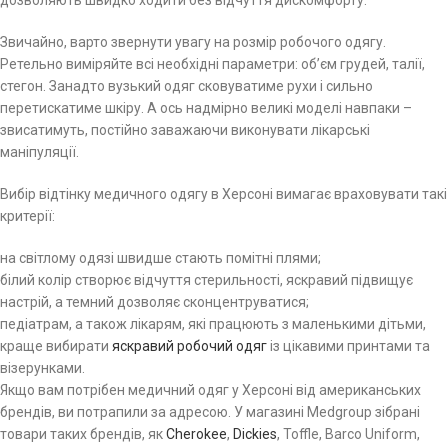
дозволяють швидко ходити без відчуття дискомфорту.
Звичайно, варто звернути увагу на розмір робочого одягу.
Ретельно виміряйте всі необхідні параметри: об’єм грудей, талії,
стегон. Занадто вузький одяг сковуватиме рухи і сильно
перетискатиме шкіру. А ось надмірно великі моделі навпаки –
звисатимуть, постійно заважаючи виконувати лікарські
маніпуляції.
Вибір відтінку медичного одягу в Херсоні вимагає враховувати такі
критерії:
на світлому одязі швидше стають помітні плями;
білий колір створює відчуття стерильності, яскравий підвищує
настрій, а темний дозволяє сконцентруватися;
педіатрам, а також лікарям, які працюють з маленькими дітьми,
краще вибирати
яскравий робочий одяг
із цікавими принтами та
візерунками.
Якщо вам потрібен медичний одяг у Херсоні від американських
брендів, ви потрапили за адресою. У магазині Medgroup зібрані
товари таких брендів, як
Cherokee
,
Dickies
, Toffle, Barco Uniform,