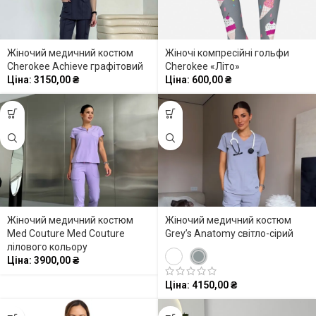
Жіночий медичний костюм
Жіночі компресійні гольфи
Cherokee Achieve графітовий
Cherokee «Літо»
Ціна:
3150,00
₴
Ціна:
600,00
₴
Жіночий медичний костюм
Жіночий медичний костюм
Med Couture Med Couture
Grey’s Anatomy світло-сірий
лілового кольору
Ціна:
3900,00
₴
Ціна:
4150,00
₴