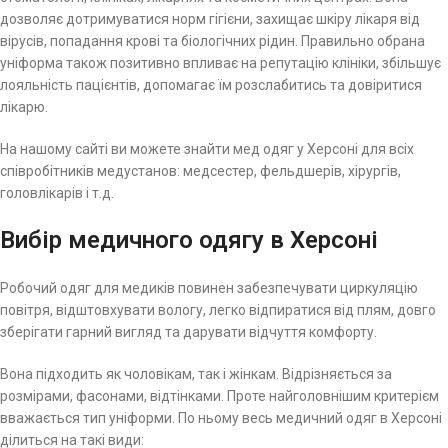
дозволяє дотримуватися норм гігієни, захищає шкіру лікаря від
вірусів, попадання крові та біологічних рідин. Правильно обрана
уніформа також позитивно впливає на репутацію клініки, збільшує
лояльність пацієнтів, допомагає їм розслабитись та довіритися
лікарю.
На нашому сайті ви можете знайти мед одяг у Херсоні для всіх
співробітників медустанов: медсестер, фельдшерів, хірургів,
головлікарів і т.д.
Вибір медичного одягу в Херсоні
Робочий одяг для медиків повинен забезпечувати циркуляцію
повітря, відштовхувати вологу, легко відпиратися від плям, довго
зберігати гарний вигляд та дарувати відчуття комфорту.
Вона підходить як чоловікам, так і жінкам. Відрізняється за
розмірами, фасонами, відтінками. Проте найголовнішим критерієм
вважається тип уніформи. По ньому весь медичний одяг в Херсоні
ділиться на такі види: