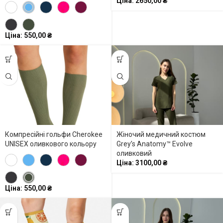
Ціна:
2650,00
₴
Ціна:
550,00
₴
Компресійні гольфи Cherokee
Жіночий медичний костюм
UNISEX оливкового кольору
Grey’s Anatomy™ Evolve
оливковий
Ціна:
3100,00
₴
Ціна:
550,00
₴