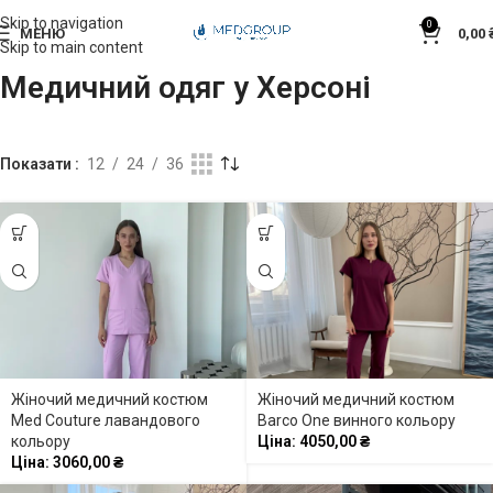
Skip to navigation
0
МЕНЮ
0,00
Skip to main content
Медичний одяг у Херсоні
Показати
12
24
36
Жіночий медичний костюм
Жіночий медичний костюм
Med Couture лавандового
Barco One винного кольору
кольору
Ціна:
4050,00
₴
Ціна:
3060,00
₴