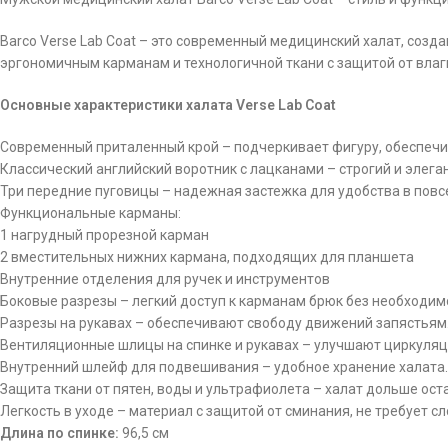
Barco Verse Lab Coat – это современный медицинский халат, соз
эргономичным карманам и технологичной ткани с защитой от влаг
Основные характеристики халата Verse Lab Coat
Современный приталенный крой – подчеркивает фигуру, обеспечи
Классический английский воротник с лацканами – строгий и элега
Три передние пуговицы – надежная застежка для удобства в повс
Функциональные карманы:
1 нагрудный прорезной карман
2 вместительных нижних кармана, подходящих для планшета
Внутренние отделения для ручек и инструментов
Боковые разрезы – легкий доступ к карманам брюк без необходимо
Разрезы на рукавах – обеспечивают свободу движений запястьям
Вентиляционные шлицы на спинке и рукавах – улучшают циркуляц
Внутренний шлейф для подвешивания – удобное хранение халата.
Защита ткани от пятен, воды и ультрафиолета – халат дольше ост
Легкость в уходе – материал с защитой от сминания, не требует с
Длина по спинке:
96,5 см