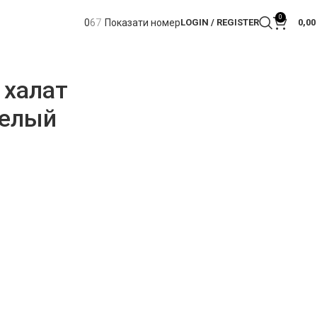
0
0
6
7
Показати номер
LOGIN / REGISTER
0,0
 халат
белый