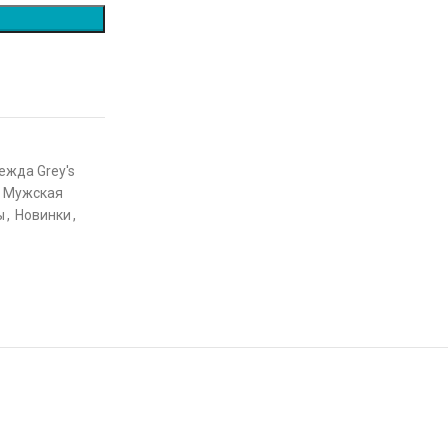
жда Grey's
Мужская
ы
,
Новинки
,