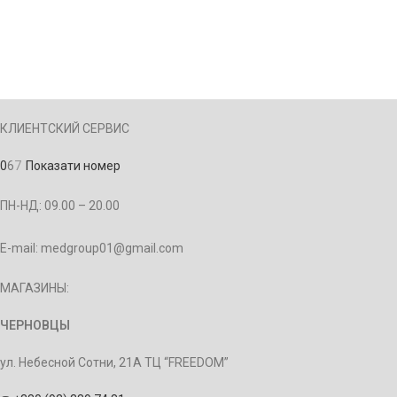
КЛИЕНТСКИЙ СЕРВИС
0
6
7
Показати номер
ПН-НД: 09.00 – 20.00
E-mail: medgroup01@gmail.com
МАГАЗИНЫ:
ЧЕРНОВЦЫ
ул. Небесной Сотни, 21А ТЦ “FREEDOM”