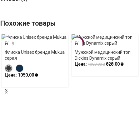
Похожие товары
-40%
Флиска Unisex бренда Mukua
Мужской медицинский топ
SOLD
OUT
серая
Dickies Dynamix серый
Цена:
828,00
₴
1380,00
₴
Цена:
1050,00
₴