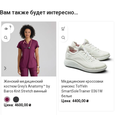
Вам также будет интересно…
SOLD
OUT
Женский медицинский
Медицинские кроссовки
костюм Grey’s Anatomy™ by
унисекс Toffeln
Barco Knit Stretch винный
SmartSoleTrainer 0361W
белые
Цена:
4400,00
₴
Цена:
4600,00
₴