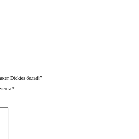
акет Dickies белый”
ечены
*