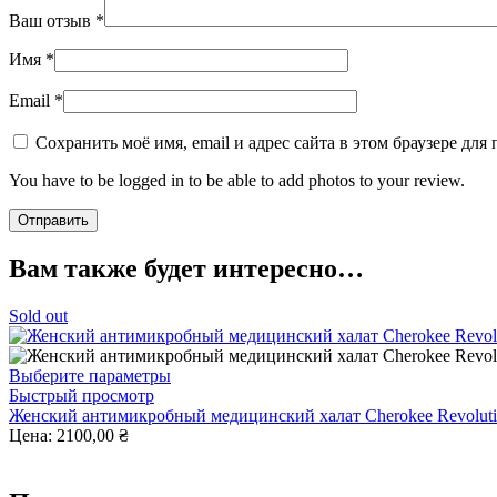
Ваш отзыв
*
Имя
*
Email
*
Сохранить моё имя, email и адрес сайта в этом браузере д
You have to be logged in to be able to add photos to your review.
Вам также будет интересно…
Sold out
Этот
Выберите параметры
товар
Быстрый просмотр
имеет
Женский антимикробный медицинский халат Cherokee Revolu
несколько
Цена:
2100,00
₴
вариаций.
Опции
можно