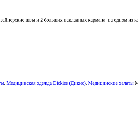
зайнерские швы и 2 больших накладных кармана, на одном из к
ты
,
Медицинская одежда Dickies (Дикис)
,
Медицинские халаты
М