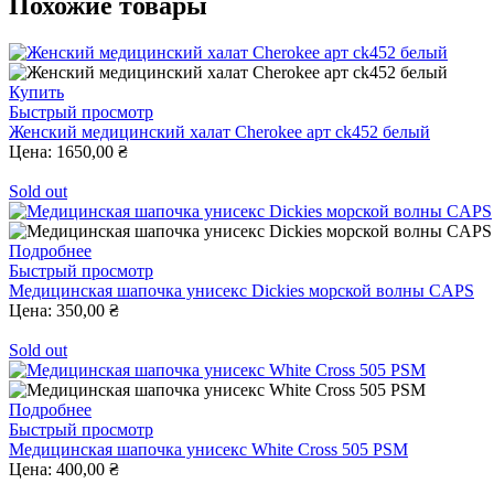
Похожие товары
выбрать
на
странице
товара.
Этот
Купить
товар
Быстрый просмотр
имеет
Женский медицинский халат Cherokee арт ck452 белый
несколько
Цена:
1650,00
₴
вариаций.
Опции
Sold out
можно
выбрать
на
Подробнее
странице
Быстрый просмотр
товара.
Медицинская шапочка унисекс Dickies морской волны CAPS
Цена:
350,00
₴
Sold out
Подробнее
Быстрый просмотр
Медицинская шапочка унисекс White Cross 505 PSM
Цена:
400,00
₴