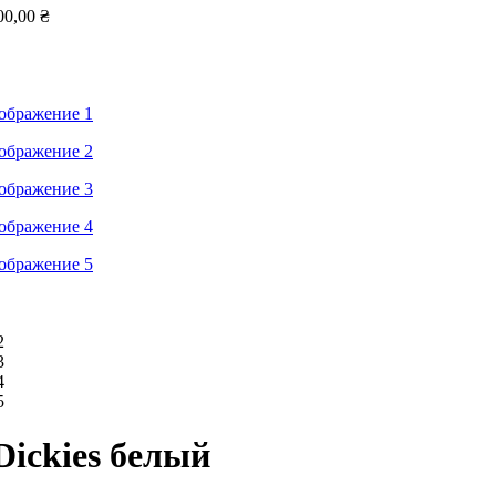
00,00
₴
ickies белый